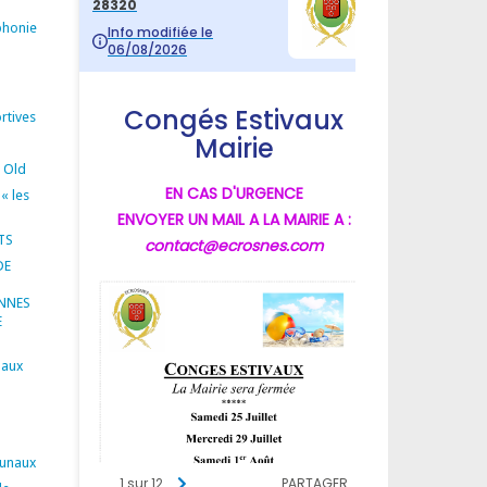
phonie
rtives
s Old
 « les
TS
DE
ENNES
E
paux
unaux