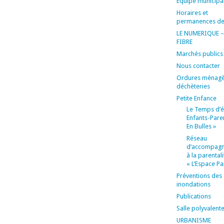
Equipe municipa
Horaires et
permanences de
LE NUMERIQUE –
FIBRE
Marchés publics
Nous contacter
Ordures ménagè
déchèteries
Petite Enfance
Le Temps d’é
Enfants-Pare
En Bulles »
Réseau
d’accompag
à la parentali
« L’Espace Pa
Préventions des
inondations
Publications
Salle polyvalent
URBANISME