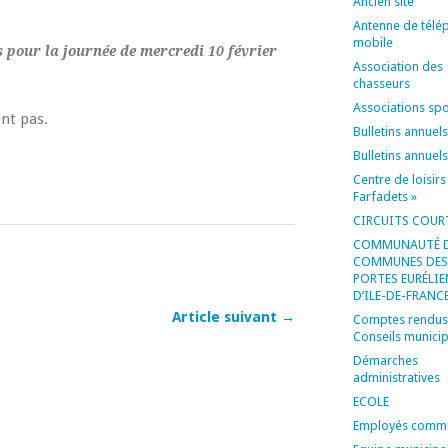
Ancien site
Antenne de télé
mobile
 pour la journée de mercredi 10 février
Association des
chasseurs
Associations spo
ont pas.
Bulletins annuels
Bulletins annuel
Centre de loisirs
Farfadets »
CIRCUITS COUR
COMMUNAUTÉ 
COMMUNES DES
PORTES EURÉLI
D’ILE-DE-FRANC
Article suivant →
Comptes rendus
Conseils munici
Démarches
administratives
ECOLE
Employés comm