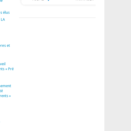
le
s élus
 LA
res et
veil
nts « Pré
nement
té
rents »
e