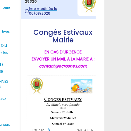
phonie
rtives
s Old
 « les
TS
DE
ENNES
E
paux
unaux