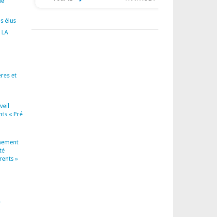
le
s élus
 LA
res et
veil
nts « Pré
nement
té
rents »
e