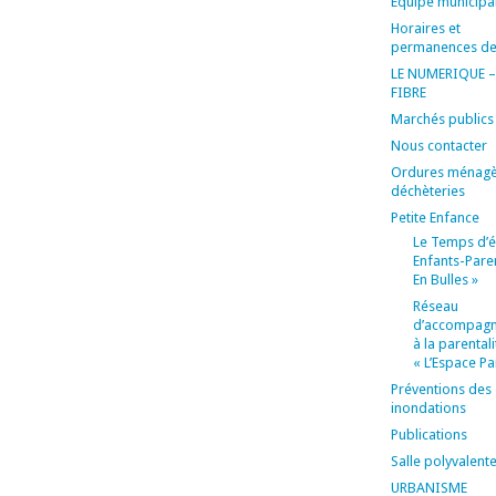
Equipe municipa
Horaires et
permanences de
LE NUMERIQUE –
FIBRE
Marchés publics
Nous contacter
Ordures ménagè
déchèteries
Petite Enfance
Le Temps d’é
Enfants-Pare
En Bulles »
Réseau
d’accompag
à la parentali
« L’Espace Pa
Préventions des
inondations
Publications
Salle polyvalent
URBANISME