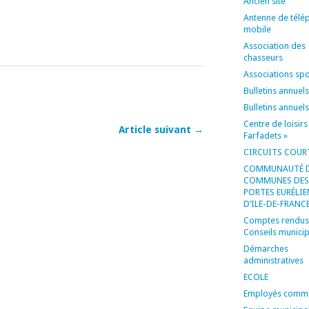
Ancien site
Antenne de télé
mobile
Association des
chasseurs
Associations spo
Bulletins annuels
Bulletins annuel
Centre de loisirs
Article suivant →
Farfadets »
CIRCUITS COUR
COMMUNAUTÉ 
COMMUNES DES
PORTES EURÉLI
D’ILE-DE-FRANC
Comptes rendus
Conseils munici
Démarches
administratives
ECOLE
Employés comm